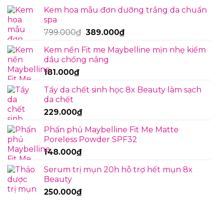
thứ
cách
Kem hoa mẫu đơn dưỡng trắng da chuẩn
2
vượt
spa
và
qua
cách
Giá
Giá
799.000
₫
389.000
₫
vượt
gốc
hiện
qua
Kem nền Fit me Maybelline mịn nhẹ kiềm
là:
tại
dầu chống nắng
799.000₫.
là:
181.000
₫
389.000₫.
Tẩy da chết sinh học 8x Beauty làm sạch
da chết
229.000
₫
Phấn phủ Maybelline Fit Me Matte
Poreless Powder SPF32
148.000
₫
Serum trị mụn 20h hỗ trợ hết mụn 8x
Beauty
250.000
₫