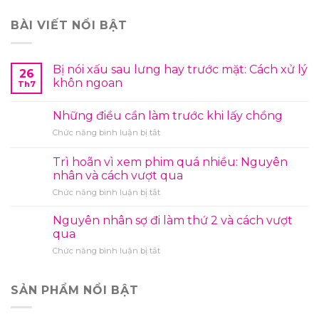
BÀI VIẾT NỔI BẬT
Bị nói xấu sau lưng hay trước mặt: Cách xử lý
26
khôn ngoan
Th7
Những điều cần làm trước khi lấy chồng
ở
Chức năng bình luận bị tắt
Những
điều
Trì hoãn vì xem phim quá nhiều: Nguyên
cần
nhân và cách vượt qua
làm
ở
Chức năng bình luận bị tắt
trước
Trì
khi
hoãn
lấy
Nguyên nhân sợ đi làm thứ 2 và cách vượt
vì
chồng
qua
xem
ở
Chức năng bình luận bị tắt
phim
Nguyên
quá
nhân
nhiều:
sợ
SẢN PHẨM NỔI BẬT
Nguyên
đi
nhân
làm
và