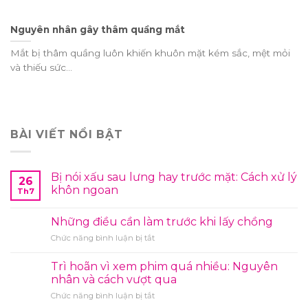
Nguyên nhân gây thâm quầng mắt
Mắt bị thâm quầng luôn khiến khuôn mặt kém sắc, mệt mỏi
và thiếu sức...
BÀI VIẾT NỔI BẬT
Bị nói xấu sau lưng hay trước mặt: Cách xử lý
26
khôn ngoan
Th7
Những điều cần làm trước khi lấy chồng
ở
Chức năng bình luận bị tắt
Những
điều
Trì hoãn vì xem phim quá nhiều: Nguyên
cần
nhân và cách vượt qua
làm
ở
Chức năng bình luận bị tắt
trước
Trì
khi