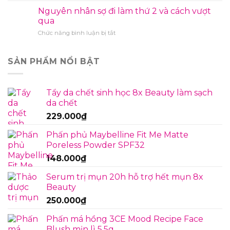
hoãn
lấy
Nguyên nhân sợ đi làm thứ 2 và cách vượt
vì
chồng
qua
xem
ở
Chức năng bình luận bị tắt
phim
Nguyên
quá
nhân
nhiều:
sợ
SẢN PHẨM NỔI BẬT
Nguyên
đi
nhân
làm
và
thứ
cách
Tẩy da chết sinh học 8x Beauty làm sạch
2
vượt
da chết
và
qua
cách
229.000
₫
vượt
qua
Phấn phủ Maybelline Fit Me Matte
Poreless Powder SPF32
148.000
₫
Serum trị mụn 20h hỗ trợ hết mụn 8x
Beauty
250.000
₫
Phấn má hồng 3CE Mood Recipe Face
Blush mịn lì 5.5g