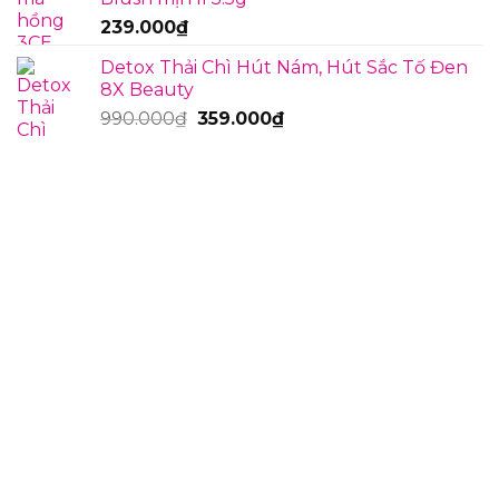
239.000
₫
Detox Thải Chì Hút Nám, Hút Sắc Tố Đen
8X Beauty
Giá
Giá
990.000
₫
359.000
₫
gốc
hiện
là:
tại
990.000₫.
là:
359.000₫.