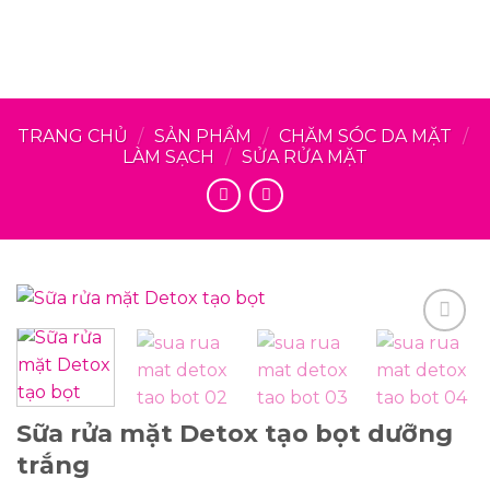
TRANG CHỦ
/
SẢN PHẨM
/
CHĂM SÓC DA MẶT
/
LÀM SẠCH
/
SỬA RỬA MẶT
Sữa rửa mặt Detox tạo bọt dưỡng
trắng