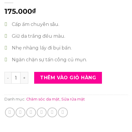
175.000
₫
Cấp ẩm chuyên sâu.
Giữ da trắng đều màu.
Nhẹ nhàng lấy đi bụi bẩn.
Ngăn chặn sự tấn công củ mụn.
Sữa rửa mặt Detox tạo bọt dưỡng trắng số lượng
THÊM VÀO GIỎ HÀNG
Danh mục:
Chăm sóc da mặt
,
Sửa rửa mặt