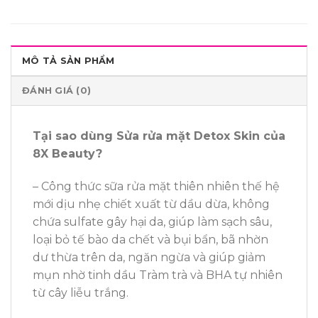
MÔ TẢ SẢN PHẨM
ĐÁNH GIÁ (0)
Tại sao dùng Sửa rửa mặt Detox Skin của
8X Beauty?
– Công thức sữa rửa mặt thiên nhiên thế hệ
mới dịu nhẹ chiết xuất từ dầu dừa, không
chứa sulfate gây hại da, giúp làm sạch sâu,
loại bỏ tế bào da chết và bụi bẩn, bã nhờn
dư thừa trên da, ngăn ngừa và giúp giảm
mụn nhờ tinh dầu Tràm trà và BHA tự nhiên
từ cây liễu trắng.