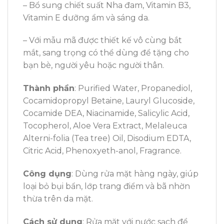
– Bổ sung chiết suất Nha đam, Vitamin B3,
Vitamin E dưỡng ẩm và sáng da.
– Với mẫu mã được thiết kế vô cùng bắt
mắt, sang trọng có thể dùng để tặng cho
bạn bè, người yêu hoặc người thân.
Thành phần
: Purified Water, Propanediol,
Cocamidopropyl Betaine, Lauryl Glucoside,
Cocamide DEA, Niacinamide, Salicylic Acid,
Tocopherol, Aloe Vera Extract, Melaleuca
Alterni-folia (Tea tree) Oil, Disodium EDTA,
Citric Acid, Phenoxyeth-anol, Fragrance.
Công dụng
: Dùng rửa mặt hàng ngày, giúp
loại bỏ bụi bẩn, lớp trang điểm và bã nhờn
thừa trên da mặt.
Cách sử dụng
: Rửa mặt với nước sạch để