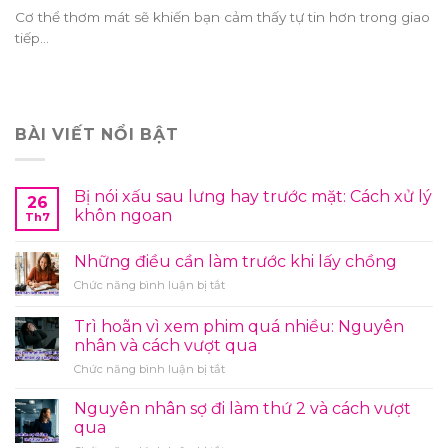
Cơ thể thơm mát sẽ khiến bạn cảm thấy tự tin hơn trong giao
tiếp...
BÀI VIẾT NỔI BẬT
Bị nói xấu sau lưng hay trước mặt: Cách xử lý
26
khôn ngoan
Th7
Những điều cần làm trước khi lấy chồng
ở
Chức năng bình luận bị tắt
Những
điều
Trì hoãn vì xem phim quá nhiều: Nguyên
cần
nhân và cách vượt qua
làm
ở
Chức năng bình luận bị tắt
trước
Trì
khi
hoãn
lấy
Nguyên nhân sợ đi làm thứ 2 và cách vượt
vì
chồng
qua
xem