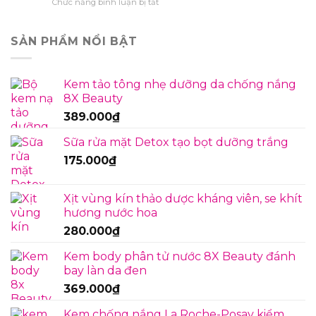
ở
Chức năng bình luận bị tắt
phim
Nguyên
quá
nhân
nhiều:
sợ
SẢN PHẨM NỔI BẬT
Nguyên
đi
nhân
làm
và
thứ
cách
Kem tảo tông nhẹ dưỡng da chống nắng
2
vượt
8X Beauty
và
qua
cách
389.000
₫
vượt
qua
Sữa rửa mặt Detox tạo bọt dưỡng trắng
175.000
₫
Xịt vùng kín thảo dược kháng viên, se khít
hương nước hoa
280.000
₫
Kem body phân tử nước 8X Beauty đánh
bay làn da đen
369.000
₫
Kem chống nắng La Roche-Posay kiểm