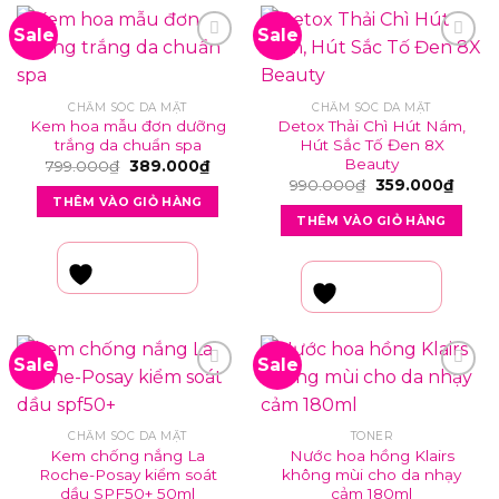
Sale
Sale
CHĂM SÓC DA MẶT
CHĂM SÓC DA MẶT
Kem hoa mẫu đơn dưỡng
Detox Thải Chì Hút Nám,
trắng da chuẩn spa
Hút Sắc Tố Đen 8X
Beauty
Giá
Giá
799.000
₫
389.000
₫
gốc
hiện
Giá
Giá
990.000
₫
359.000
₫
là:
tại
gốc
hiện
THÊM VÀO GIỎ HÀNG
799.000₫.
là:
là:
tại
THÊM VÀO GIỎ HÀNG
389.000₫.
990.000₫.
là:
359.0
YÊU THÍCH
YÊU THÍCH
Sale
Sale
CHĂM SÓC DA MẶT
TONER
Kem chống nắng La
Nước hoa hồng Klairs
Roche-Posay kiểm soát
không mùi cho da nhạy
dầu SPF50+ 50ml
cảm 180ml