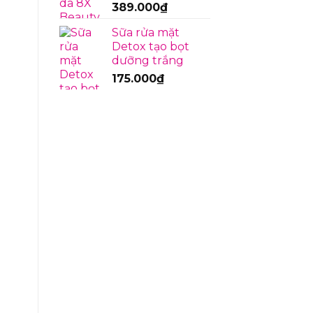
389.000
₫
Sữa rửa mặt
Detox tạo bọt
dưỡng trắng
175.000
₫