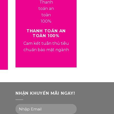
THANH TOÁN AN
TOÀN 100%
Cam kết tuân thủ tiêu
chuẩn bảo mật ngành
NHẬN KHUYẾN MÃI NGAY!