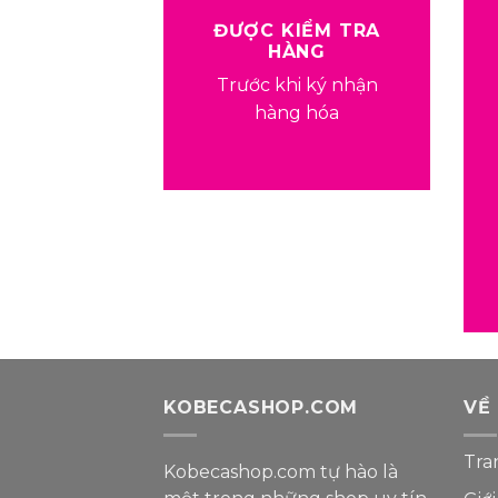
ĐƯỢC KIỂM TRA
HÀNG
Trước khi ký nhận
hàng hóa
KOBECASHOP.COM
VỀ
Tra
Kobecashop.com tự hào là