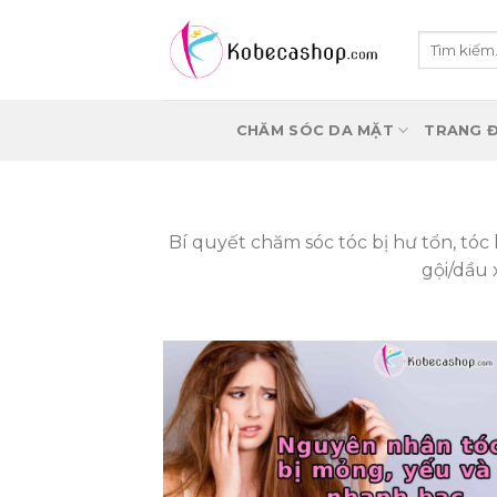
Skip
to
Tìm
kiếm:
content
CHĂM SÓC DA MẶT
TRANG Đ
Bí quyết chăm sóc tóc bị hư tổn, tóc k
gội/dầu 