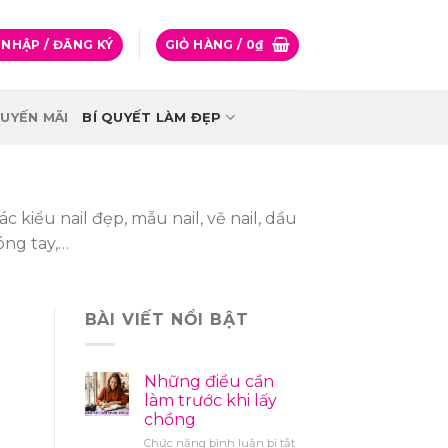
NHẬP / ĐĂNG KÝ
GIỎ HÀNG /
0
₫
UYẾN MÃI
BÍ QUYẾT LÀM ĐẸP
c kiểu nail đẹp, mẫu nail, vẽ nail, dầu
óng tay,…
BÀI VIẾT NỔI BẬT
Những điều cần
làm trước khi lấy
chồng
ở
Chức năng bình luận bị tắt