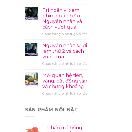
Những
điều
Trì hoãn vì xem
cần
phim quá nhiều:
làm
Nguyên nhân và
trước
cách vượt qua
khi
lấy
ở
Chức năng bình luận bị tắt
chồng
Trì
hoãn
Nguyên nhân sợ đi
vì
làm thứ 2 và cách
xem
vượt qua
phim
ở
Chức năng bình luận bị tắt
quá
Nguyên
nhiều:
nhân
Nguyên
Mối quan hệ tiền,
sợ
nhân
vàng, bất động sản
đi
và
và chứng khoáng
làm
cách
ở
Chức năng bình luận bị tắt
thứ
vượt
Mối
2
qua
quan
và
hệ
cách
SẢN PHẨM NỔI BẬT
tiền,
vượt
vàng,
qua
bất
Phấn má hồng
động