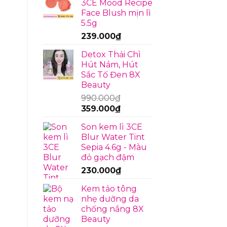
3CE Mood Recipe
sản
và
Face Blush mịn lì
chứng
5.5g
khoáng
239.000
₫
Detox Thải Chì
Hút Nám, Hút
Sắc Tố Đen 8X
Beauty
990.000
₫
Giá
Giá
359.000
₫
gốc
hiện
Son kem lì 3CE
là:
tại
Blur Water Tint
990.000₫.
là:
Sepia 4.6g - Màu
359.000₫.
đỏ gạch đậm
230.000
₫
Kem tảo tông
nhẹ dưỡng da
chống nắng 8X
Beauty