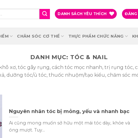
DANH SÁCH YÊU THÍCH
ĐĂNG 
IỂM
CHĂM SÓC CƠ THỂ
THỰC PHẨM CHỨC NĂNG
KH
DANH MỤC:
TÓC & NAIL
hô xơ, tóc gãy rụng, cách tóc mọc nhanh, trị rụng tóc, cá
xả, dưỡng tóc/ủ tóc, thuốc nhuộm/tạo kiểu, chăm sóc m
Nguyên nhân tóc bị mỏng, yếu và nhanh bạc
Ai cũng mong muốn sở hữu một mái tóc dày, khỏe và
óng mượt. Tuy...