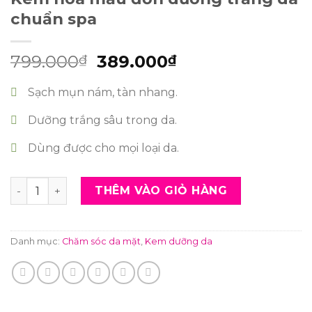
chuẩn spa
Giá
Giá
799.000
389.000
₫
₫
gốc
hiện
là:
tại
Sạch mụn nám, tàn nhang.
799.000₫.
là:
Dưỡng trắng sâu trong da.
389.000₫.
Dùng được cho mọi loại da.
Kem hoa mẫu đơn dưỡng trắng da chuẩn spa số lượng
THÊM VÀO GIỎ HÀNG
Danh mục:
Chăm sóc da mặt
,
Kem dưỡng da