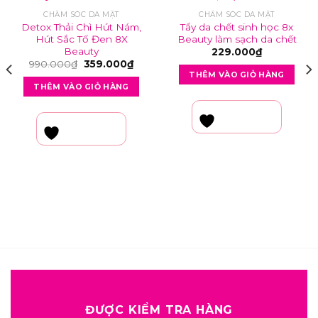
CHĂM SÓC DA MẶT
CHĂM SÓC DA MẶT
Detox Thải Chì Hút Nám,
Tẩy da chết sinh học 8x
Hút Sắc Tố Đen 8X
Beauty làm sạch da chết
Beauty
229.000
₫
Giá
Giá
990.000
₫
359.000
₫
gốc
hiện
THÊM VÀO GIỎ HÀNG
là:
tại
THÊM VÀO GIỎ HÀNG
990.000₫.
là:
359.000₫.
YÊU THÍCH
YÊU THÍCH
000₫.
ĐƯỢC KIỂM TRA HÀNG