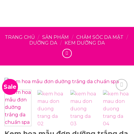
TRANG CHỦ
/
SẢN PHẨM
/
CHĂM SÓC DA MẶT
/
DƯỠNG DA
/
KEM DƯỠNG DA
Sale
Kem hoa mẫu đơn dưỡng trắng da