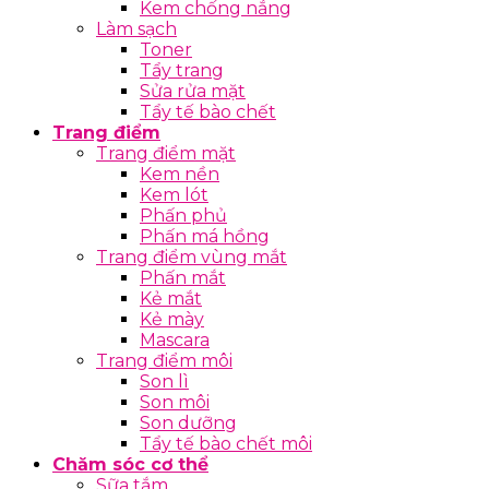
Kem chống nắng
Làm sạch
Toner
Tẩy trang
Sửa rửa mặt
Tẩy tế bào chết
Trang điểm
Trang điểm mặt
Kem nền
Kem lót
Phấn phủ
Phấn má hồng
Trang điểm vùng mắt
Phấn mắt
Kẻ mắt
Kẻ mày
Mascara
Trang điểm môi
Son lì
Son môi
Son dưỡng
Tẩy tế bào chết môi
Chăm sóc cơ thể
Sữa tắm