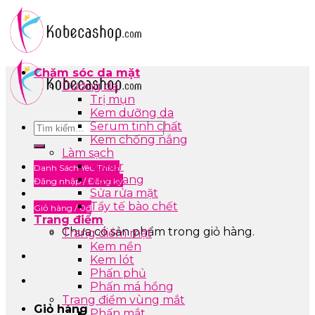
Skip
to
content
Chăm sóc da mặt
Dưỡng da
Trị mụn
Kem dưỡng da
Serum tinh chất
Tìm
Kem chống nắng
kiếm:
Làm sạch
Toner
Danh Sách Yêu Thích
Tẩy trang
Đăng nhập / Đăng ký
Sửa rửa mặt
Tẩy tế bào chết
Giỏ hàng /
0
₫
Trang điểm
Chưa có sản phẩm trong giỏ hàng.
Trang điểm mặt
Kem nền
Kem lót
Phấn phủ
Phấn má hồng
Trang điểm vùng mắt
Giỏ hàng
Phấn mắt