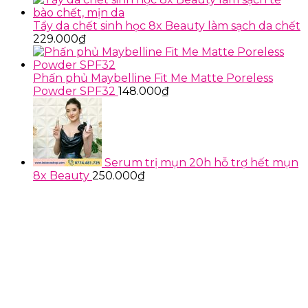
qua
qua
Tẩy da chết sinh học 8x Beauty làm sạch da chết
229.000
₫
Phấn phủ Maybelline Fit Me Matte Poreless
Powder SPF32
148.000
₫
Serum trị mụn 20h hỗ trợ hết mụn
8x Beauty
250.000
₫