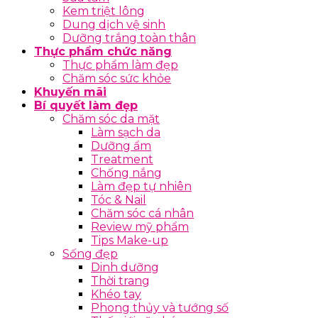
Kem triệt lông
Dung dịch vệ sinh
Dưỡng trắng toàn thân
Thực phẩm chức năng
Thực phẩm làm đẹp
Chăm sóc sức khỏe
Khuyến mãi
Bí quyết làm đẹp
Chăm sóc da mặt
Làm sạch da
Dưỡng ẩm
Treatment
Chống nắng
Làm đẹp tự nhiên
Tóc & Nail
Chăm sóc cá nhân
Review mỹ phẩm
Tips Make-up
Sống đẹp
Dinh dưỡng
Thời trang
Khéo tay
Phong thủy và tướng số