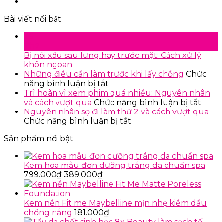
Bài viết nổi bật
26
Th7
Bị nói xấu sau lưng hay trước mặt: Cách xử lý
khôn ngoan
Những điều cần làm trước khi lấy chồng
Chức
ở
năng bình luận bị tắt
Những
Trì hoãn vì xem phim quá nhiều: Nguyên nhân
điều
ở
và cách vượt qua
Chức năng bình luận bị tắt
cần
Trì
Nguyên nhân sợ đi làm thứ 2 và cách vượt qua
làm
ở
hoãn
Chức năng bình luận bị tắt
trước
Nguyên
vì
Sản phẩm nổi bật
khi
nhân
xem
lấy
sợ
phim
chồng
đi
quá
Kem hoa mẫu đơn dưỡng trắng da chuẩn spa
làm
nhiều
Giá
Giá
799.000
₫
389.000
₫
thứ
Ngu
gốc
hiện
2
nhân
là:
tại
và
và
799.000₫.
là:
Kem nền Fit me Maybelline mịn nhẹ kiềm dầu
cách
cách
389.000₫.
chống nắng
181.000
₫
vượt
vượt