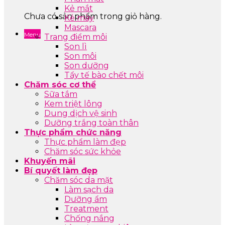
Kẻ mắt
Chưa có sản phẩm trong giỏ hàng.
Kẻ mày
Mascara
Menu
Trang điểm môi
Son lì
Son môi
Son dưỡng
Tẩy tế bào chết môi
Chăm sóc cơ thể
Sữa tắm
Kem triệt lông
Dung dịch vệ sinh
Dưỡng trắng toàn thân
Thực phẩm chức năng
Thực phẩm làm đẹp
Chăm sóc sức khỏe
Khuyến mãi
Bí quyết làm đẹp
Chăm sóc da mặt
Làm sạch da
Dưỡng ẩm
Treatment
Chống nắng