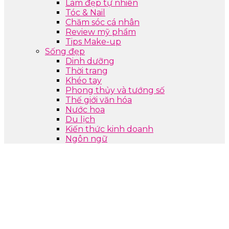
Làm đẹp tự nhiên
Tóc & Nail
Chăm sóc cá nhân
Review mỹ phẩm
Tips Make-up
Sống đẹp
Dinh dưỡng
Thời trang
Khéo tay
Phong thủy và tướng số
Thế giới văn hóa
Nước hoa
Du lịch
Kiến thức kinh doanh
Ngôn ngữ