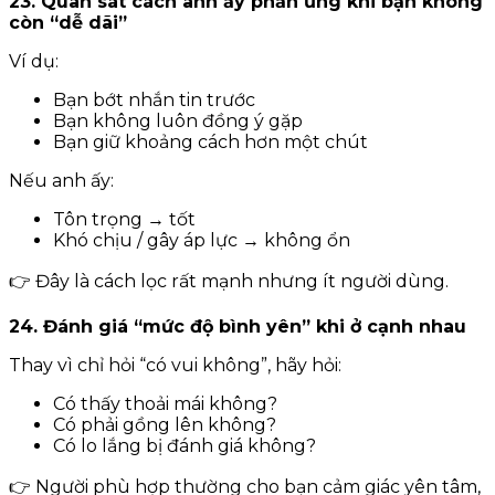
23. Quan sát cách anh ấy phản ứng khi bạn không
còn “dễ dãi”
Ví dụ:
Bạn bớt nhắn tin trước
Bạn không luôn đồng ý gặp
Bạn giữ khoảng cách hơn một chút
Nếu anh ấy:
Tôn trọng → tốt
Khó chịu / gây áp lực → không ổn
👉 Đây là cách lọc rất mạnh nhưng ít người dùng.
24. Đánh giá “mức độ bình yên” khi ở cạnh nhau
Thay vì chỉ hỏi “có vui không”, hãy hỏi:
Có thấy thoải mái không?
Có phải gồng lên không?
Có lo lắng bị đánh giá không?
👉 Người phù hợp thường cho bạn cảm giác yên tâm,