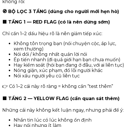
không rối:
🧭 BỘ LỌC 3 TẦNG (dùng cho người mới hẹn hò)
🟥 TẦNG 1 — RED FLAG (có là nên dừng sớm)
Chỉ cần 1–2 dấu hiệu rõ là nên giảm tiếp xúc:
Không tôn trọng bạn (nói chuyện cộc, áp lực,
xem thường)
Nói dối / không nhất quán lời nói
Ép tiến nhanh (đi quá giới hạn bạn chưa muốn)
Hay kiểm soát (hỏi bạn đang ở đâu, với ai liên tục)
Nóng giận, xúc phạm, đổ lỗi người khác
Nói xấu người yêu cũ liên tục
👉 Có 1–2 cái này rõ ràng = không cần “test thêm”
🟨 TẦNG 2 — YELLOW FLAG (cần quan sát thêm)
Những cái này không kết luận ngay, nhưng phải để ý:
Nhắn tin lúc có lúc không ổn định
Hay nói nhưng ít làm