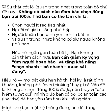
💡 Sự thật cốt lõi (quan trọng nhất trong toàn bộ chủ
đề này):
Không có cách nào đảm bảo chọn đúng
bạn trai 100%. Thứ bạn có thể làm chỉ là:
Chọn người ít red flag nhất
Người có giá trị sống phù hợp
Người khiến bạn bình yên hơn là bất an
Và quan trọng nhất: không cố giữ người không
phù hợp
Nếu nói ngắn gọn toàn bộ lại: Bạn không
cần thêm cách nữa.
Bạn cần giảm kỳ vọng
“tìm người hoàn hảo” và tăng khả năng
“chọn nhanh – bỏ nhanh – quan sát
đúng”.
Hiểu rồi — mới bắt đầu hẹn hò thì hỏi kỹ là rất bình
thường, không phải “overthinking” hay gì cả. Vấn đề
là: không ai chọn đúng 100% được, nên thay vì “bảo
hiểm tuyệt đối”, mình giúp bạn có bộ lọc an toàn cao
(low risk) để bạn yên tâm hơn khi trải nghiệm
Mình cho bạn một hệ thống đơn giản, dễ dùng,