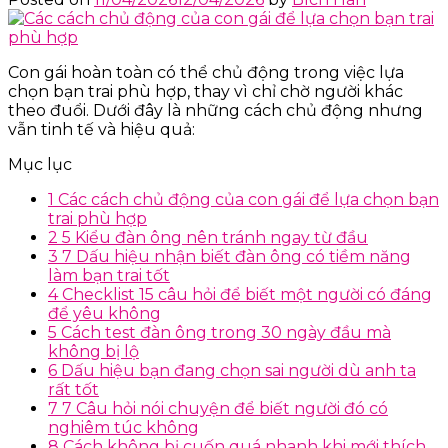
Con gái hoàn toàn có thể chủ động trong việc lựa
chọn bạn trai phù hợp, thay vì chỉ chờ người khác
theo đuổi. Dưới đây là những cách chủ động nhưng
vẫn tinh tế và hiệu quả:
Mục lục
1
Các cách chủ động của con gái để lựa chọn bạn
trai phù hợp
2
5 Kiểu đàn ông nên tránh ngay từ đầu
3
7 Dấu hiệu nhận biết đàn ông có tiềm năng
làm bạn trai tốt
4
Checklist 15 câu hỏi để biết một người có đáng
để yêu không
5
Cách test đàn ông trong 30 ngày đầu mà
không bị lộ
6
Dấu hiệu bạn đang chọn sai người dù anh ta
rất tốt
7
7 Câu hỏi nói chuyện để biết người đó có
nghiêm túc không
8
Cách không bị cuốn quá nhanh khi mới thích