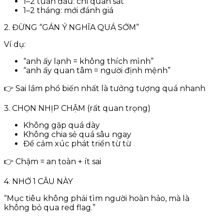
1–2 tuần đầu: chỉ quan sát
1–2 tháng: mới đánh giá
2. ĐỪNG “GÁN Ý NGHĨA QUÁ SỚM”
Ví dụ:
“anh ấy lạnh = không thích mình”
“anh ấy quan tâm = người định mệnh”
👉 Sai lầm phổ biến nhất là tưởng tượng quá nhanh
3. CHỌN NHỊP CHẬM (rất quan trọng)
Không gặp quá dày
Không chia sẻ quá sâu ngay
Để cảm xúc phát triển từ từ
👉 Chậm = an toàn + ít sai
4. NHỚ 1 CÂU NÀY
“Mục tiêu không phải tìm người hoàn hảo, mà là
không bỏ qua red flag.”