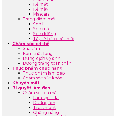
Kẻ mắt
Kẻ mày
Mascara
Trang điểm môi
Son lì
Son môi
Son dưỡng
Tẩy tế bào chết môi
Chăm sóc cơ thể
Sữa tắm
Kem triệt lông
Dung dịch vệ sinh
Dưỡng trắng toàn thân
Thực phẩm chức năng
Thực phẩm làm đẹp
Chăm sóc sức khỏe
Khuyến mãi
Bí quyết làm đẹp
Chăm sóc da mặt
Làm sạch da
Dưỡng ẩm
Treatment
Chống nắng