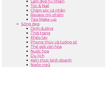
Làm đẹp tự nhiên
Tóc & Nail
Chăm sóc cá nhân
Review mỹ phẩm
Tips Make-up
Sống đẹp
Dinh dưỡng
Thời trang
Khéo tay
Phong thủy và tướng số
Thế giới văn hóa
Nước hoa
Du lịch
Kiến thức kinh doanh
Ngôn ngữ