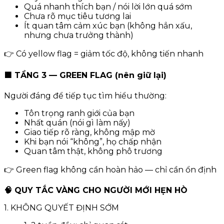
Quá nhanh thích bạn / nói lời lớn quá sớm
Chưa rõ mục tiêu tương lai
Ít quan tâm cảm xúc bạn (không hẳn xấu,
nhưng chưa trưởng thành)
👉 Có yellow flag = giảm tốc độ, không tiến nhanh
🟩 TẦNG 3 — GREEN FLAG (nên giữ lại)
Người đáng để tiếp tục tìm hiểu thường:
Tôn trọng ranh giới của bạn
Nhất quán (nói gì làm nấy)
Giao tiếp rõ ràng, không mập mờ
Khi bạn nói “không”, họ chấp nhận
Quan tâm thật, không phô trương
👉 Green flag không cần hoàn hảo — chỉ cần ổn định
🧠 QUY TẮC VÀNG CHO NGƯỜI MỚI HẸN HÒ
1. KHÔNG QUYẾT ĐỊNH SỚM