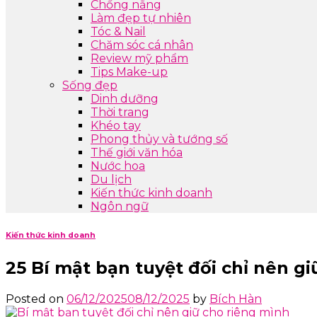
Chống nắng
Làm đẹp tự nhiên
Tóc & Nail
Chăm sóc cá nhân
Review mỹ phẩm
Tips Make-up
Sống đẹp
Dinh dưỡng
Thời trang
Khéo tay
Phong thủy và tướng số
Thế giới văn hóa
Nước hoa
Du lịch
Kiến thức kinh doanh
Ngôn ngữ
Kiến thức kinh doanh
25 Bí mật bạn tuyệt đối chỉ nên g
Posted on
06/12/2025
08/12/2025
by
Bích Hàn