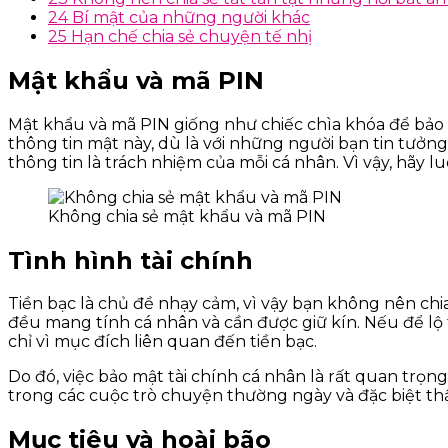
24
Bí mật của những người khác
25
Hạn chế chia sẻ chuyện tế nhị
Mật khẩu và mã PIN
Mật khẩu và mã PIN giống như chiếc chìa khóa để bảo v
thông tin mật này, dù là với những người bạn tin tưở
thông tin là trách nhiệm của mỗi cá nhân. Vì vậy, hãy 
Không chia sẻ mật khẩu và mã PIN
Tình hình tài chính
Tiền bạc là chủ đề nhạy cảm, vì vậy bạn không nên chia
đều mang tính cá nhân và cần được giữ kín. Nếu để lộ 
chỉ vì mục đích liên quan đến tiền bạc.
Do đó, việc bảo mật tài chính cá nhân là rất quan trọ
trong các cuộc trò chuyện thường ngày và đặc biệt thận
Mục tiêu và hoài bão