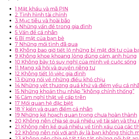
1
Mật khẩu và mã PIN
2
Tình hình tài chính
3
Mục tiêu và hoài bão
4
Những vấn đề trong gia đình
5
Vấn đề cá nhân
6
Bí mật của bạn bè
7
Những mối tình đã qua
8
Không bao giờ tiết lộ những bí mật đời tư của b
9
Không khoe khoang lòng dũng cảm, anh hùng
10
Không bày tỏ suy nghĩ của mình về cuộc sống
11
Mạng xã hội và quyền riêng tư
12
Không tiết lộ việc gia đình
13
Đừng nói về những điều khó chịu
14
Những vết thương quá khứ và điểm yếu cá nh
15
Những khoản thu nhập “không chính thống”
16
Cảm nghĩ thật về cấp trên
17
Mối quan hệ đặc biệt
18
Ý kiến và quan điểm cá nhân
19
Những kế hoạch quan trọng chưa hoàn thành
20
Không nên chia sẻ quá nhiều về tài sản và thu 
21
Không nên kể quá nhiều về tính xấu của các th
22
Không nên nói với anh ấy là bạn không thích 
23
Không nên chia sẻ tất tần tật những nỗi bất an