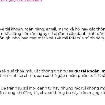
ệ tài khoản ngân hàng, email, mạng xã hội hay các thôn
ng nhất, cũng tiềm ẩn nguy cơ bị đánh cắp danh tính, d
luôn ghi nhớ, bảo mật mật khẩu và mã PIN của mình để tự
 sẻ quá thoải mái. Các thông tin như
số dư tài khoản, 
tình hình tài chính, bạn có thể gặp nhiều phiền toái. C
ng để tránh sự soi mói, ganh tỵ hay những rắc rối khô
 trọng khi đăng tải, chia sẻ thông tin này trên mạng xã 