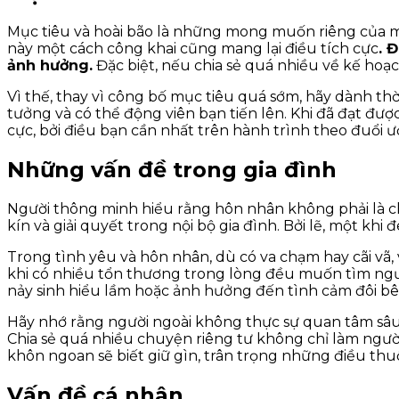
Mục tiêu và hoài bão là những mong muốn riêng của mỗ
này một cách công khai cũng mang lại điều tích cực
. 
ảnh hưởng.
Đặc biệt, nếu chia sẻ quá nhiều về kế hoạc
Vì thế, thay vì công bố mục tiêu quá sớm, hãy dành th
tưởng và có thể động viên bạn tiến lên. Khi đã đạt đượ
cực, bởi điều bạn cần nhất trên hành trình theo đuổi ư
Những vấn đề trong gia đình
Người thông minh hiểu rằng hôn nhân không phải là chu
kín và giải quyết trong nội bộ gia đình. Bởi lẽ, một kh
Trong tình yêu và hôn nhân, dù có va chạm hay cãi vã, 
khi có nhiều tổn thương trong lòng đều muốn tìm người
nảy sinh hiểu lầm hoặc ảnh hưởng đến tình cảm đôi bê
Hãy nhớ rằng người ngoài không thực sự quan tâm sâu
Chia sẻ quá nhiều chuyện riêng tư không chỉ làm người
khôn ngoan sẽ biết giữ gìn, trân trọng những điều th
Vấn đề cá nhân