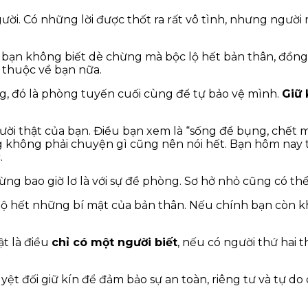
ười. Có những lời được thốt ra rất vô tình, nhưng người
hi bạn không biết dè chừng mà bộc lộ hết bản thân, đồng
 thuộc về bạn nữa.
ng, đó là phòng tuyến cuối cùng để tự bảo vệ mình.
Giữ 
người thật của bạn. Điều bạn xem là “sống để bụng, chết 
ưng không phải chuyện gì cũng nên nói hết. Bạn hôm nay 
.
ng bao giờ lơ là với sự đề phòng. Sơ hở nhỏ cũng có thể
lộ hết những bí mật của bản thân. Nếu chính bạn còn kh
ật là điều
chỉ có một người biết
, nếu có người thứ hai t
ệt đối giữ kín để đảm bảo sự an toàn, riêng tư và tự do