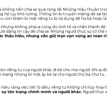
a không nên chia sẻ quá rộng rãi. Những mâu thuẫn tro
g hệ lụy khó lường. Thông tin bị truyền miệng dễ sai lệ
iều còn khiến bí mật riêng tư bị lợi dụng để hạ bệ hoặc 
, nhưng không phải ai cũng đủ tinh tế và chân thành để
ười đáng tin cậy để chia sẻ. Những người thực sự có t
c thấu hiểu, nhưng vẫn giữ trọn vẹn vùng an toàn ri
riêng tư của người khác đi kể cho mọi người. Khi ai đó 
n mang những bí mật ấy kể lại cho người thứ ba, thứ tư
iểu rằng việc tiết lộ điều riêng tư không chỉ hủy hoại t
 sự tôn trọng chính mình và người khác.
Người thực s