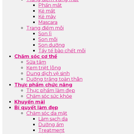
Phấn mắt
Kẻ mắt
Kẻ mày
Mascara
Trang điểm môi
Son lì
Son môi
Son dưỡng
Tẩy tế bào chết môi
Chăm sóc cơ thể
Sữa tắm
Kem triệt lông
Dung dịch vệ sinh
Dưỡng trắng toàn thân
Thực phẩm chức năng
Thực phẩm làm đẹp
Chăm sóc sức khỏe
Khuyến mãi
Bí quyết làm đẹp
Chăm sóc da mặt
Làm sạch da
Dưỡng ẩm
Treatment