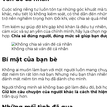
Cuộc sống riêng tư luôn tồn tại những góc khuất mà t
khác, nếu tiết lộ không kiểm soát, có thể dẫn đến nhữn
trở nên nghiêm trọng hơn. Đôi khi, việc chia sẻ quá nh
Tìm kiếm sự giúp đỡ khi gặp khó khăn là điều tự nhiên
cảm xúc và sự an yên của chính mình, hãy lựa chọn ng
hợp.
Chia sẻ đúng người, đúng mức sẽ giúp bạn đượ
Không chia sẻ vấn đề cá nhân
Bí mật của bạn bè
Không ai muốn làm bạn với một người luôn mang chuyện 
đặt niềm tin rất lớn nơi bạn. Nhưng nếu bạn thản nhiê
đánh mất niềm tin mà họ đã dành cho mình.
Người thông minh sẽ không bao giờ làm điều đó, bởi họ h
Giữ kín câu chuyện của người khác là cách thể hiện
trân quý hơn.
Những mối tình đã qua