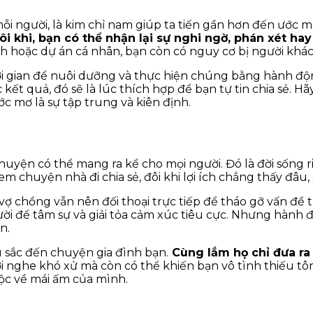
i người, là kim chỉ nam giúp ta tiến gần hơn đến ước m
Đôi khi, bạn có thể nhận lại sự nghi ngờ, phán xét ha
h hoặc dự án cá nhân, bạn còn có nguy cơ bị người khác
ời gian để nuôi dưỡng và thực hiện chúng bằng hành động
c kết quả, đó sẽ là lúc thích hợp để bạn tự tin chia sẻ.
ớc mơ là sự tập trung và kiên định.
yện có thể mang ra kể cho mọi người. Đó là đời sống ri
i đem chuyện nhà đi chia sẻ, đôi khi lợi ích chẳng thấy đ
vợ chồng vẫn nên đối thoại trực tiếp để tháo gỡ vấn đề 
 để tâm sự và giải tỏa cảm xúc tiêu cực. Nhưng hành độ
n.
 sắc đến chuyện gia đình bạn.
Cùng lắm họ chỉ đưa ra 
 nghe khó xử mà còn có thể khiến bạn vô tình thiếu tôn
uộc về mái ấm của mình.