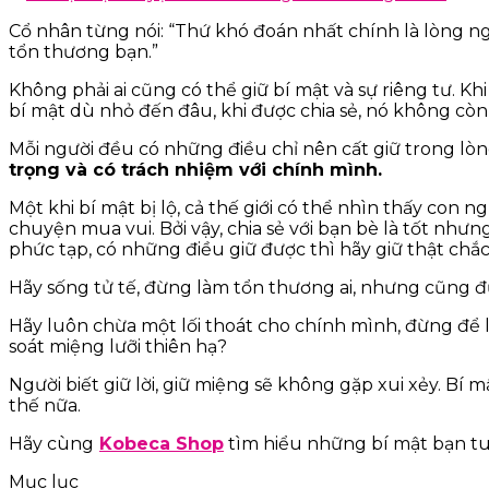
Cổ nhân từng nói: “Thứ khó đoán nhất chính là lòng ng
tổn thương bạn.”
Không phải ai cũng có thể giữ bí mật và sự riêng tư. K
bí mật dù nhỏ đến đâu, khi được chia sẻ, nó không còn
Mỗi người đều có những điều chỉ nên cất giữ trong lò
trọng và có trách nhiệm với chính mình.
Một khi bí mật bị lộ, cả thế giới có thể nhìn thấy con 
chuyện mua vui. Bởi vậy, chia sẻ với bạn bè là tốt nh
phức tạp, có những điều giữ được thì hãy giữ thật chắc
Hãy sống tử tế, đừng làm tổn thương ai, nhưng cũng đừ
Hãy luôn chừa một lối thoát cho chính mình, đừng để 
soát miệng lưỡi thiên hạ?
Người biết giữ lời, giữ miệng sẽ không gặp xui xẻy. Bí m
thế nữa.
Hãy cùng
Kobeca Shop
tìm hiểu những bí mật bạn tuy
Mục lục