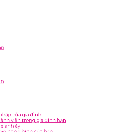
ạn
ân
nhập của gia đình
ành viên trong gia đình bạn
mẹ anh ấy
 về ngoại hình của bạn