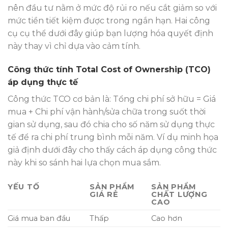
nên đầu tư nằm ở mức độ rủi ro nếu cắt giảm so với
mức tiền tiết kiệm được trong ngắn hạn. Hai công
cụ cụ thể dưới đây giúp bạn lượng hóa quyết định
này thay vì chỉ dựa vào cảm tính.
Công thức tính Total Cost of Ownership (TCO)
áp dụng thực tế
Công thức TCO cơ bản là: Tổng chi phí sở hữu = Giá
mua + Chi phí vận hành/sửa chữa trong suốt thời
gian sử dụng, sau đó chia cho số năm sử dụng thực
tế để ra chi phí trung bình mỗi năm. Ví dụ minh họa
giả định dưới đây cho thấy cách áp dụng công thức
này khi so sánh hai lựa chọn mua sắm.
YẾU TỐ
SẢN PHẨM
SẢN PHẨM
GIÁ RẺ
CHẤT LƯỢNG
CAO
Giá mua ban đầu
Thấp
Cao hơn