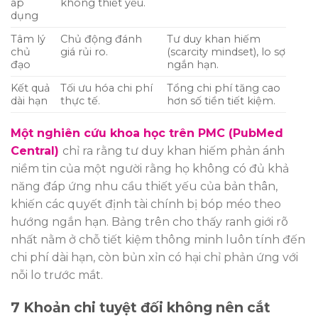
áp
không thiết yếu.
dụng
Tâm lý
Chủ động đánh
Tư duy khan hiếm
chủ
giá rủi ro.
(scarcity mindset), lo sợ
đạo
ngắn hạn.
Kết quả
Tối ưu hóa chi phí
Tổng chi phí tăng cao
dài hạn
thực tế.
hơn số tiền tiết kiệm.
Một nghiên cứu khoa học trên PMC (PubMed
Central)
chỉ ra rằng tư duy khan hiếm phản ánh
niềm tin của một người rằng họ không có đủ khả
năng đáp ứng nhu cầu thiết yếu của bản thân,
khiến các quyết định tài chính bị bóp méo theo
hướng ngắn hạn. Bảng trên cho thấy ranh giới rõ
nhất nằm ở chỗ tiết kiệm thông minh luôn tính đến
chi phí dài hạn, còn bủn xỉn có hại chỉ phản ứng với
nỗi lo trước mắt.
7 Khoản chi tuyệt đối không nên cắt