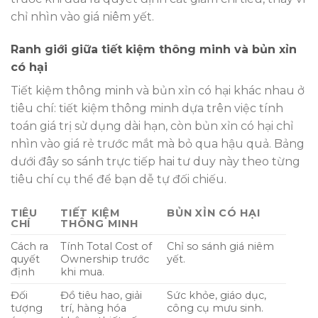
chỉ nhìn vào giá niêm yết.
Ranh giới giữa tiết kiệm thông minh và bủn xỉn
có hại
Tiết kiệm thông minh và bủn xỉn có hại khác nhau ở
tiêu chí: tiết kiệm thông minh dựa trên việc tính
toán giá trị sử dụng dài hạn, còn bủn xỉn có hại chỉ
nhìn vào giá rẻ trước mắt mà bỏ qua hậu quả. Bảng
dưới đây so sánh trực tiếp hai tư duy này theo từng
tiêu chí cụ thể để bạn dễ tự đối chiếu.
TIÊU
TIẾT KIỆM
BỦN XỈN CÓ HẠI
CHÍ
THÔNG MINH
Cách ra
Tính Total Cost of
Chỉ so sánh giá niêm
quyết
Ownership trước
yết.
định
khi mua.
Đối
Đồ tiêu hao, giải
Sức khỏe, giáo dục,
tượng
trí, hàng hóa
công cụ mưu sinh.