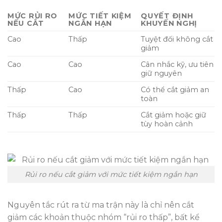
MỨC RỦI RO
MỨC TIẾT KIỆM
QUYẾT ĐỊNH
NẾU CẮT
NGẮN HẠN
KHUYẾN NGHỊ
Cao
Thấp
Tuyệt đối không cắt
giảm
Cao
Cao
Cân nhắc kỹ, ưu tiên
giữ nguyên
Thấp
Cao
Có thể cắt giảm an
toàn
Thấp
Thấp
Cắt giảm hoặc giữ
tùy hoàn cảnh
Rủi ro nếu cắt giảm với mức tiết kiệm ngắn hạn
Nguyên tắc rút ra từ ma trận này là chỉ nên cắt
giảm các khoản thuộc nhóm “rủi ro thấp”, bất kể