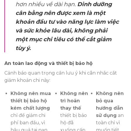
hơn nhiều về dài hạn.
Dinh dưỡng
cân bằng nên được xem là một
khoản đầu tư vào năng lực làm việc
và sức khỏe lâu dài, không phải
một mục chi tiêu có thể cắt giảm
tùy ý.
An toàn lao động và thiết bị bảo hộ
Cảnh báo quan trọng cần lưu ý khi cân nhắc cắt
giảm khoản chi này:
Không nên mua
Không nên
Không nên
thiết bị bảo hộ
trì hoãn
bỏ qua
kém chất lượng
thay thế
hướng dẫn
chỉ để giảm chi
thiết bị bảo
sử dụng
an
phí ban đầu, vì
hộ đã
toàn chỉ vì
hậu quả tai nạn
xuống cấp,
muốn tiết