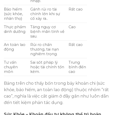
nhập.
Bảo hiểm
Gánh rủi ro tài
Rất cao
(sức khỏe,
chính lớn khi sự
nhân thọ)
cố xảy ra..
Thực phẩm
Tăng nguy cơ
Cao
dinh dưỡng
bệnh mãn tính về
sau.
An toàn lao
Rủi ro chấn
Rất cao
động
thương, tai nạn
nghiêm trọng.
Tư vấn
Sai sót pháp lý
Trung
chuyên
hoặc tài chính tốn
bình đến
môn
kém.
cao
Bảng trên cho thấy bốn trong bảy khoản chi (sức
khỏe, bảo hiểm, an toàn lao động) thuộc nhóm “rất
cao”, nghĩa là việc cắt giảm ở đây gần như luôn dẫn
đến tiết kiệm phản tác dụng.
Sức Khỏe – Khoản đầu tư không thể trì hoãn