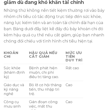
giảm dù đang khó khăn tài chính
Những thứ không nên tiết kiệm thường rơi vào bảy
nhóm chi tiêu có tác động trực tiếp đến sức khỏe,
năng lực kiếm tiền và an toàn tài chính dài hạn của
bạn. Bảng dưới đây liệt kê đầy đủ bảy khoản chi đó
kèm hậu quả cụ thể nếu cắt giảm, giúp bạn nhanh
chóng đối chiếu với tình hình chi tiêu hiện tại.
KHOẢN
HẬU QUẢ NẾU
MỨC ƯU
CHI
CẮT GIẢM
TIÊN
DUY TRÌ
Sức khỏe
Bệnh phát hiện
Rất cao
(khám định
muộn, chi phí
kỳ)
điều trị tăng cao.
Giáo dục và
Bỏ lỡ cơ hội thăng
Cao
kỹ năng
tiến, thu nhập trì
nghề
trệ.
Công cụ
Gián đoạn công
Cao
mưu sinh
việc, mất thu