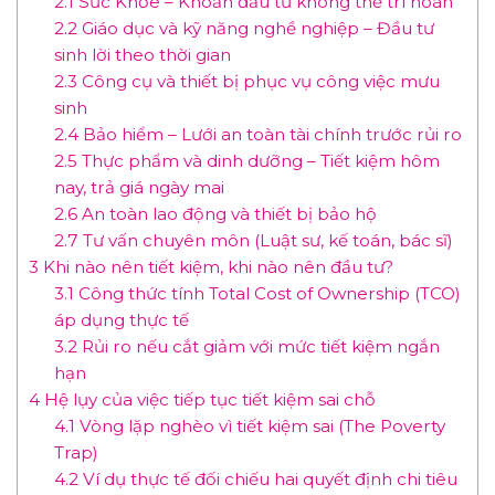
2.1
Sức Khỏe – Khoản đầu tư không thể trì hoãn
2.2
Giáo dục và kỹ năng nghề nghiệp – Đầu tư
sinh lời theo thời gian
2.3
Công cụ và thiết bị phục vụ công việc mưu
sinh
2.4
Bảo hiểm – Lưới an toàn tài chính trước rủi ro
2.5
Thực phẩm và dinh dưỡng – Tiết kiệm hôm
nay, trả giá ngày mai
2.6
An toàn lao động và thiết bị bảo hộ
2.7
Tư vấn chuyên môn (Luật sư, kế toán, bác sĩ)
3
Khi nào nên tiết kiệm, khi nào nên đầu tư?
3.1
Công thức tính Total Cost of Ownership (TCO)
áp dụng thực tế
3.2
Rủi ro nếu cắt giảm với mức tiết kiệm ngắn
hạn
4
Hệ lụy của việc tiếp tục tiết kiệm sai chỗ
4.1
Vòng lặp nghèo vì tiết kiệm sai (The Poverty
Trap)
4.2
Ví dụ thực tế đối chiếu hai quyết định chi tiêu