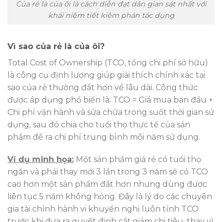
Của rẻ là của ôi là cách diễn đạt dân gian sát nhất với
khái niệm tiết kiệm phản tác dụng
Vì sao của rẻ là của ôi?
Total Cost of Ownership (TCO, tổng chi phí sở hữu)
là công cụ định lượng giúp giải thích chính xác tại
sao của rẻ thường đắt hơn về lâu dài. Công thức
được áp dụng phổ biến là: TCO = Giá mua ban đầu +
Chi phí vận hành và sửa chữa trong suốt thời gian sử
dụng, sau đó chia cho tuổi thọ thực tế của sản
phẩm để ra chi phí trung bình mỗi năm sử dụng.
Ví dụ minh họa:
Một sản phẩm giá rẻ có tuổi thọ
ngắn và phải thay mới 3 lần trong 3 năm sẽ có TCO
cao hơn một sản phẩm đắt hơn nhưng dùng được
liên tục 5 năm không hỏng. Đây là lý do các chuyên
gia tài chính hành vi khuyến nghị luôn tính TCO
trước khi đưa ra quyết định cắt giảm chi tiêu, thay vì