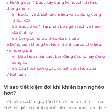
5
Hướng dẫn 4 bước xây dựng kế hoạch chi tiêu
thông minh
5.1
Bước 1 và 2: Liệt kê chi tiêu và áp dụng công
thức TCO
5.2
Bước 3 và 4: Tái phân bổ ngân sách và theo
dõi định kỳ
5.3
Công cụ hỗ trợ theo dõi chi tiêu
6
Đừng biến không tiết kiệm thành cái cớ cho tiêu
xài hoang phí
6.1
Dấu hiệu nhận biết bạn đang đầu tư hay đang
sống ảo
6.2
Câu hỏi thường gặp về tiết kiệm hiệu quả
7
Kết luận
Vì sao tiết kiệm đôi khi khiến bạn nghèo
hơn?
Tiết kiệm sai lầm gây tốn tiền về lâu dài chính là cơ
chế mà giới tài chính gọi là false economy (tạm dịch: