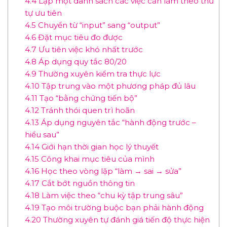
4.4
Lập một danh sách các việc cần làm theo thứ
tự ưu tiên
4.5
Chuyển từ “input” sang “output”
4.6
Đặt mục tiêu đo được
4.7
Ưu tiên việc khó nhất trước
4.8
Áp dụng quy tắc 80/20
4.9
Thường xuyên kiểm tra thực lực
4.10
Tập trung vào một phương pháp đủ lâu
4.11
Tạo “bằng chứng tiến bộ”
4.12
Tránh thói quen trì hoãn
4.13
Áp dụng nguyên tắc “hành động trước –
hiểu sau”
4.14
Giới hạn thời gian học lý thuyết
4.15
Công khai mục tiêu của mình
4.16
Học theo vòng lặp “làm → sai → sửa”
4.17
Cắt bớt nguồn thông tin
4.18
Làm việc theo “chu kỳ tập trung sâu”
4.19
Tạo môi trường buộc bạn phải hành động
4.20
Thường xuyên tự đánh giá tiến độ thực hiện