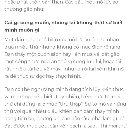
hoặc phát triển bản thân. Các dấu hiệu nỗ lực ảo
thường gặp như:
Cái gì cũng muốn, nhưng lại không thật sự biết
mình muốn gì
Một dấu hiệu phổ biến của nỗ lực ảo là tiếp nhận
quá nhiều thứ nhưng không có mục đích rõ ràng.
Bạn thấy một cuốn sách hay liền mua về, bắt gặp
một công thức nấu ăn thú vị cũng lưu lại, hoặc tải
rất nhiều tài liệu về máy… nhưng rồi lại hiếm khi mở
ra để thực sự đọc hay thực hành.
Bạn có thể nghĩ rằng mình đang tích lũy kiến thức
và mở rộng hiểu biết. Tuy nhiên, trên thực tế, mọi
thứ chỉ dừng lại ở mức “thu thập”. Sự tò mò và hứng
thú với quá nhiều điều khiến bạn cảm thấy mình
đang tiến bộ, nhưng khi cần đào sâu, phải làm gì để
đạt được mục tiêu, cần kế hoạch ra sao,… thì mọi thứ