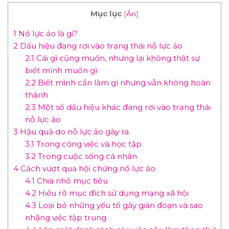
Mục lục
[
Ẩn
]
1
Nổ lực ảo là gì?
2
Dấu hiệu đang rơi vào trạng thái nỗ lực ảo
2.1
Cái gì cũng muốn, nhưng lại không thật sự
biết mình muốn gì
2.2
Biết mình cần làm gì nhưng vẫn không hoàn
thành
2.3
Một số dấu hiệu khác đang rơi vào trạng thái
nỗ lực ảo
3
Hậu quả do nỗ lực ảo gây ra
3.1
Trong công việc và học tập
3.2
Trong cuộc sống cá nhân
4
Cách vượt qua hội chứng nổ lực ảo
4.1
Chia nhỏ mục tiêu
4.2
Hiểu rõ mục đích sử dụng mạng xã hội
4.3
Loại bỏ những yếu tố gây gián đoạn và sao
nhãng việc tập trung