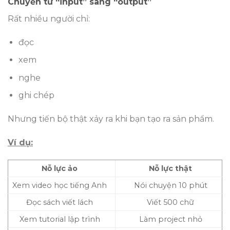
Chuyển từ “input” sang “output”
Rất nhiều người chỉ:
đọc
xem
nghe
ghi chép
Nhưng tiến bộ thật xảy ra khi bạn tạo ra sản phẩm.
Ví dụ:
Nỗ lực ảo
Nỗ lực thật
Xem video học tiếng Anh
Nói chuyện 10 phút
Đọc sách viết lách
Viết 500 chữ
Xem tutorial lập trình
Làm project nhỏ